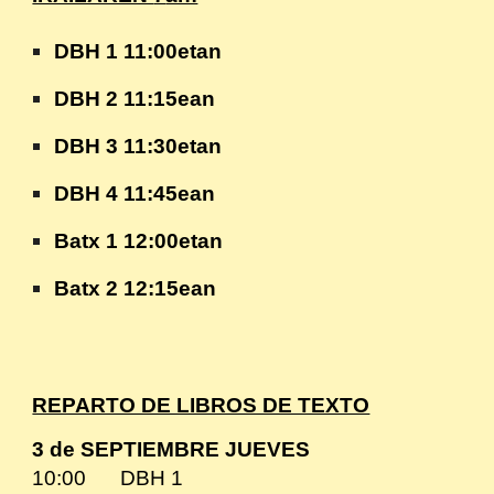
DBH 1 11:00etan
DBH 2 11:15ean
DBH 3 11:30etan
DBH 4 11:45ean
Batx 1 12:00etan
Batx 2 12:15ean
REPARTO DE LIBROS DE TEXTO
3 de SEPTIEMBRE
JUEVES
10
:
0
0
DBH
1