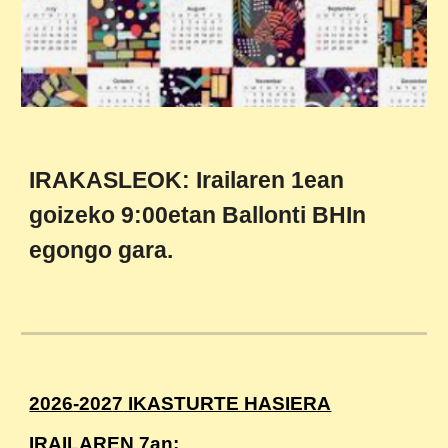
IRAKASLEOK: Irailaren 1ean
goizeko 9:00etan Ballonti BHIn
egongo gara.
202
6
-202
7
IKASTURTE HASIERA
IRAILAREN
7
an: