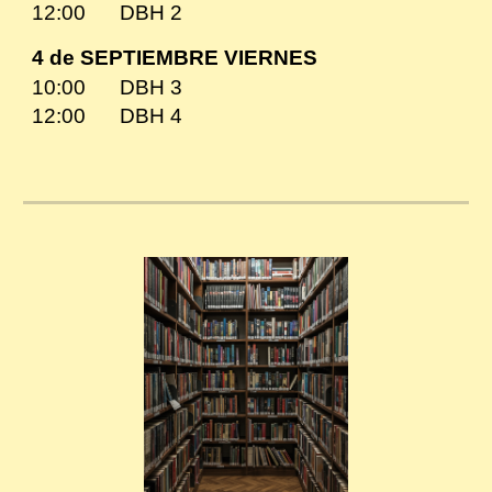
1
2
:
0
0
DBH
2
4 de SEPTIEMBRE
VIERNES
10:00
DBH
3
1
2
:00
DBH
4