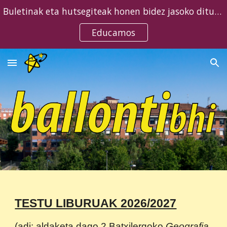
Buletinak eta hutsegiteak honen bidez jasoko dituzue
Skip to main content
Skip to navigation
Educamos
TESTU LIBURUAK 2026/2027
(adi: aldaketa dago 2.Batxilergoko
Geografia