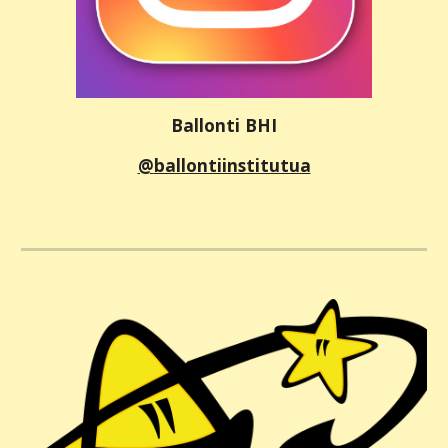
Ballonti BHI
@
ballontiinstitutua